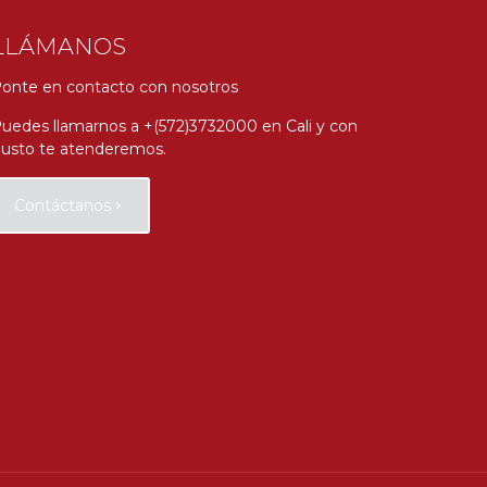
LLÁMANOS
onte en contacto con nosotros
uedes llamarnos a +(572)3732000 en Cali y con
usto te atenderemos.
Contáctanos