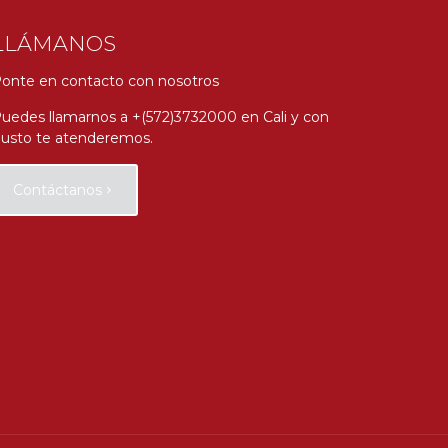
LLÁMANOS
onte en contacto con nosotros
uedes llamarnos a +(572)3732000 en Cali y con
usto te atenderemos.
Contáctanos