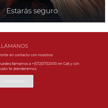
Estarás seguro
LLÁMANOS
onte en contacto con nosotros
uedes llamarnos a +(572)3732000 en Cali y con
usto te atenderemos.
Contáctanos