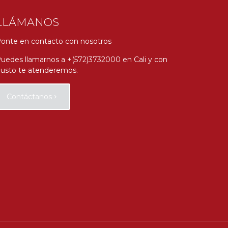
LLÁMANOS
onte en contacto con nosotros
uedes llamarnos a +(572)3732000 en Cali y con
usto te atenderemos.
Contáctanos