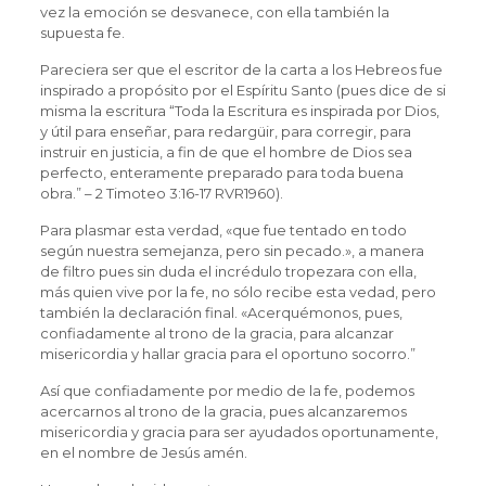
vez la emoción se desvanece, con ella también la
supuesta fe.
Pareciera ser que el escritor de la carta a los Hebreos fue
inspirado a propósito por el Espíritu Santo (pues dice de si
misma la escritura “Toda la Escritura es inspirada por Dios,
y útil para enseñar, para redargüir, para corregir, para
instruir en justicia, a fin de que el hombre de Dios sea
perfecto, enteramente preparado para toda buena
obra.” – ‭‭2 Timoteo‬ ‭3:16-17‬ ‭RVR1960‬‬).
Para plasmar esta verdad, «que fue tentado en todo
según nuestra semejanza, pero sin pecado.», a manera
de filtro pues sin duda el incrédulo tropezara con ella,
más quien vive por la fe, no sólo recibe esta vedad, pero
también la declaración final. «Acerquémonos, pues,
confiadamente al trono de la gracia, para alcanzar
misericordia y hallar gracia para el oportuno socorro.”
Así que confiadamente por medio de la fe, podemos
acercarnos al trono de la gracia, pues alcanzaremos
misericordia y gracia para ser ayudados oportunamente,
en el nombre de Jesús amén.