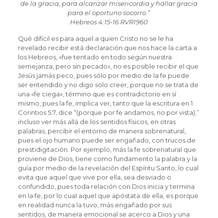
de la gracia, para alcanzar misericordia y hallar gracia
para el oportuno socorro.”
‭‭Hebreos‬ ‭4:15-16‬ ‭RVR1960‬‬
Qué difícil es para aquel a quien Cristo no se le ha
revelado recibir está declaración que nos hace la carta a
los Hebreos, «fue tentado en todo según nuestra
semejanza, pero sin pecado», no es posible recibir el que
Jesús jamás peco, pues sólo por medio de la fe puede
ser entendido y no digo solo creer, porque no se trata de
una «fe ciega», término que es contradictorio en sí
mismo, pues la fe, implica ver, tanto que la escritura en 1
Corintios 5:7, dice “(porque por fe andamos, no por vista);”
incluso ver más allá de los sentidos físicos, en otras
palabras, percibir el entorno de manera sobrenatural,
pues el ojo humano puede ser engañado, con trucos de
prestidigitación. Por ejemplo, más la fe sobrenatural que
proviene de Dios, tiene como fundamento la palabra y la
guía por medio de la revelación del Espíritu Santo, lo cual
evita que aquel que vive por ella, sea desviado o
confundido, pues toda relación con Dios inicia y termina
en la fe, por lo cual aquel que apóstata de ella, es porque
en realidad nunca la tuvo, más engañado por sus
sentidos, de manera emocional se acerco a Dios y una