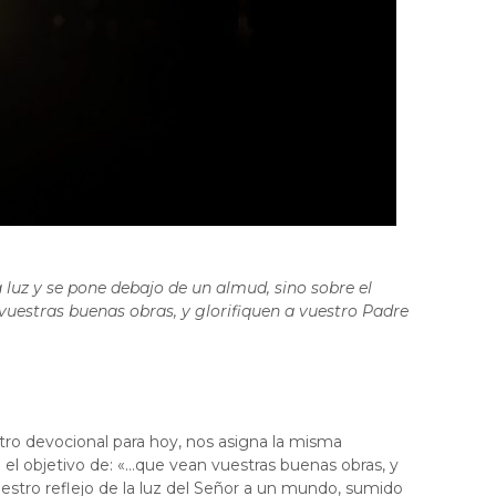
luz y se pone debajo de un almud, sino sobre el
vuestras buenas obras, y glorifiquen a vuestro Padre
tro devocional para hoy, nos asigna la misma
n el objetivo de: «…que vean vuestras buenas obras, y
stro reflejo de la luz del Señor a un mundo, sumido