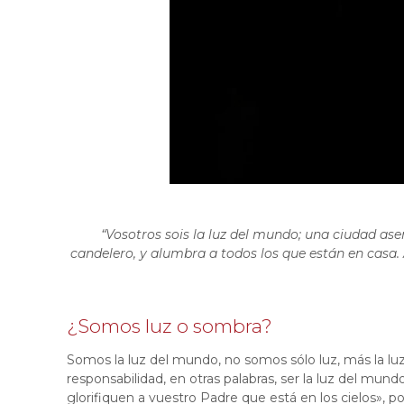
“Vosotros sois la luz del mundo; una ciudad as
candelero, y alumbra a todos los que están en casa.
¿Somos luz o sombra?
Somos la luz del mundo, no somos sólo luz, más la lu
responsabilidad, en otras palabras, ser la luz del mun
glorifiquen a vuestro Padre que está en los cielos»,