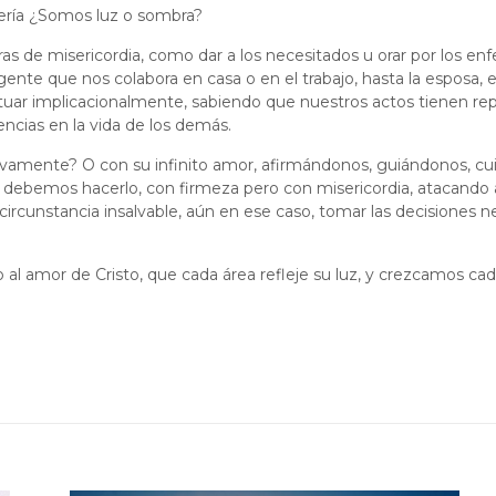
 sería ¿Somos luz o sombra?
bras de misericordia, como dar a los necesitados u orar por los 
nte que nos colabora en casa o en el trabajo, hasta la esposa, e
ctuar implicacionalmente, sabiendo que nuestros actos tienen r
ncias en la vida de los demás.
ivamente? O con su infinito amor, afirmándonos, guiándonos, 
r, debemos hacerlo, con firmeza pero con misericordia, atacando al
ircunstancia insalvable, aún en ese caso, tomar las decisiones n
l amor de Cristo, que cada área refleje su luz, y crezcamos cad