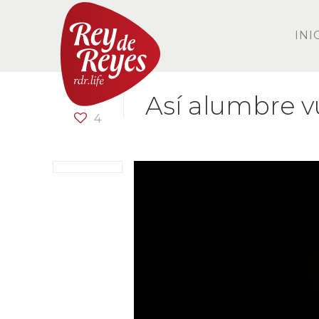
INI
Así alumbre v
4