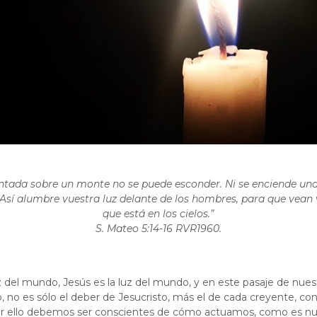
entada sobre un monte no se puede esconder. Ni se enciende una 
 Así alumbre vuestra luz delante de los hombres, para que vean 
que está en los cielos.”
‭‭S. Mateo‬ ‭5:14-16‬ ‭RVR1960‬‬.
z del mundo, Jesús es la luz del mundo, y en este pasaje de nues
do, no es sólo el deber de Jesucristo, más el de cada creyente, co
 por ello debemos ser conscientes de cómo actuamos, como es nue