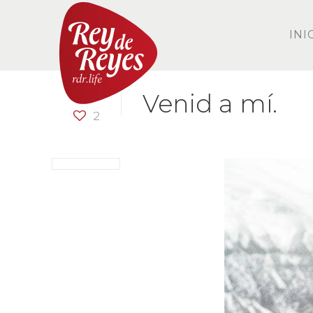
INI
Venid a mí.
2