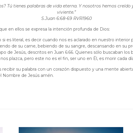
s? Tú tienes palabras de vida eterna. Y nosotros hemos creído y 
viviente.”
‭‭S.Juan‬ ‭6:68-69‬ ‭RVR1960‬‬
 que en ellos se expresa la intención profunda de Dios:
o si es literal, es decir cuando nos es aclarado en nuestro interio
miendo de su carne, bebiendo de su sangre, descansando en su pre
o de Jesús, descritos en Juan 6:66. Quienes sólo buscaban los be
 plazca, pero este no es el fin, ser uno en Él, es morir cada día a
recibir su palabra con un corazón dispuesto y una mente abie
 el Nombre de Jesús amén.