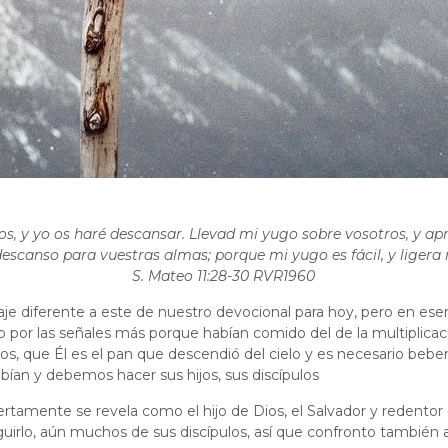
dos, y yo os haré descansar. Llevad mi yugo sobre vosotros, y a
descanso para vuestras almas; porque mi yugo es fácil, y ligera
‭‭S. Mateo‬ ‭11:28-30‬ ‭RVR1960‬‬
saje diferente a este de nuestro devocional para hoy, pero en ese
no por las señales más porque habían comido del de la multiplicaci
os, que Él es el pan que descendió del cielo y es necesario bebe
ebían y debemos hacer sus hijos, sus discípulos
ertamente se revela como el hijo de Dios, el Salvador y redentor e
uirlo, aún muchos de sus discípulos, así que confronto también 