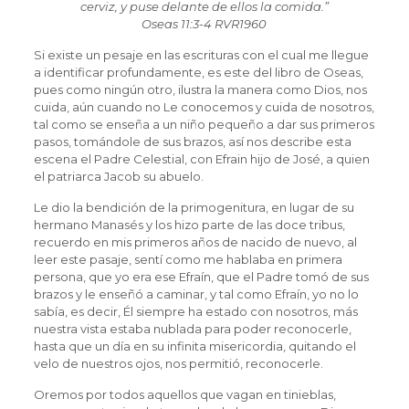
cerviz, y puse delante de ellos la comida.”
‭‭Oseas‬ ‭11:3-4‬ ‭RVR1960‬‬
Si existe un pesaje en las escrituras con el cual me llegue
a identificar profundamente, es este del libro de Oseas,
pues como ningún otro, ilustra la manera como Dios, nos
cuida, aún cuando no Le conocemos y cuida de nosotros,
tal como se enseña a un niño pequeño a dar sus primeros
pasos, tomándole de sus brazos, así nos describe esta
escena el Padre Celestial, con Efrain hijo de José, a quien
el patriarca Jacob su abuelo.
Le dio la bendición de la primogenitura, en lugar de su
hermano Manasés y los hizo parte de las doce tribus,
recuerdo en mis primeros años de nacido de nuevo, al
leer este pasaje, sentí como me hablaba en primera
persona, que yo era ese Efraín, que el Padre tomó de sus
brazos y le enseñó a caminar, y tal como Efraín, yo no lo
sabía, es decir, Él siempre ha estado con nosotros, más
nuestra vista estaba nublada para poder reconocerle,
hasta que un día en su infinita misericordia, quitando el
velo de nuestros ojos, nos permitió, reconocerle.
Oremos por todos aquellos que vagan en tinieblas,